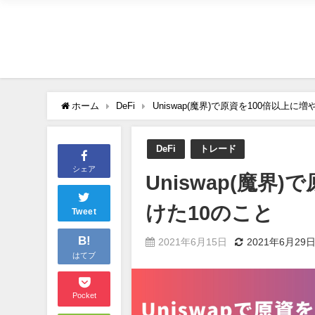
ホーム
DeFi
Uniswap(魔界)で原資を100倍以上
DeFi
トレード
シェア
Uniswap(魔界
けた10のこと
Tweet
B!
2021年6月15日
2021年6月29
はてブ
Pocket