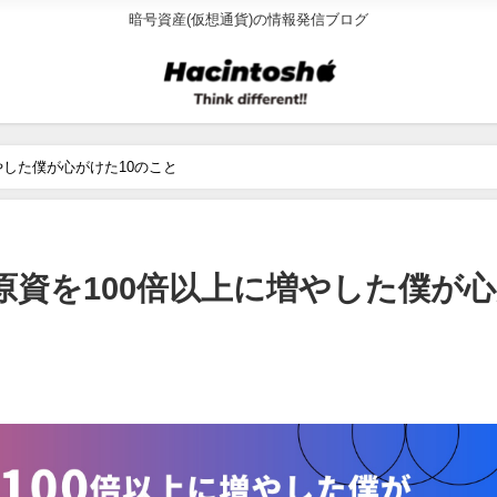
暗号資産(仮想通貨)の情報発信ブログ
に増やした僕が心がけた10のこと
)で原資を100倍以上に増やした僕が
日