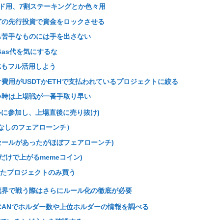
ド用、7割ステーキングとか色々用
どの先行投資で資金をロックさせる
も苦手なものには手を出さない
はGas代を気にするな
EXもフル活用しよう
費用がUSDTかETHで支払われているプロジェクトに絞る
い時は上場戦が一番手取り早い
ールに参加し、上場直後に売り抜け)
ルなしのフェアローンチ）
レセールがあったがほぼフェアローンチ)
いだけで上がるmemeコイン)
たプロジェクトのみ買う
魔界で戦う際はさらにルール化の徹底が必要
CSCANでホルダー数や上位ホルダーの情報を調べる