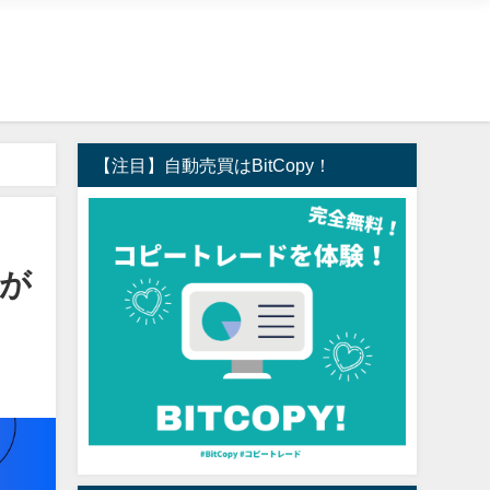
【注目】自動売買はBitCopy！
心が