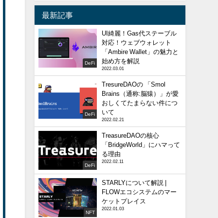
最新記事
UI綺麗！Gas代ステーブル
対応！ウェブウォレット
「Ambire Wallet」の魅力と
始め方を解説
DeFi
2022.03.01
TresureDAOの 「Smol
Brains（通称:脳猿）」が愛
おしくてたまらない件につ
いて
DeFi
2022.02.21
TreasureDAOの核心
「BridgeWorld」にハマって
る理由
2022.02.11
DeFi
STARLYについて解説 |
FLOWエコシステムのマー
ケットプレイス
2022.01.03
NFT