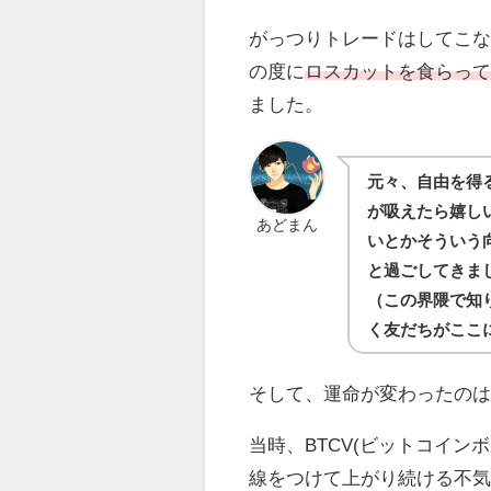
がっつりトレードはしてこな
の度に
ロスカットを食らっ
ました。
元々、自由を得
が吸えたら嬉し
あどまん
いとかそういう向
と過ごしてきま
（この界隈で知
く友だちがここ
そして、運命が変わったのは2
当時、BTCV(ビットコイ
線をつけて上がり続ける不