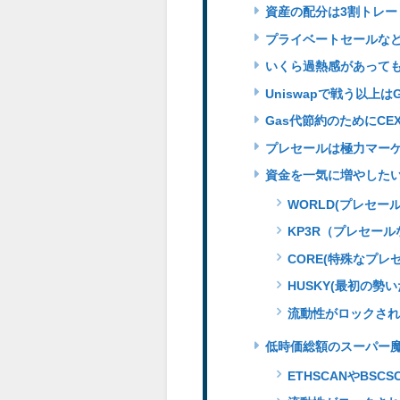
資産の配分は3割トレー
プライベートセールな
いくら過熱感があって
Uniswapで戦う以上
Gas代節約のためにC
プレセールは極力マーケ
資金を一気に増やした
WORLD(プレセ
KP3R（プレセー
CORE(特殊なプ
HUSKY(最初の勢
流動性がロックされ
低時価総額のスーパー
ETHSCANやBS