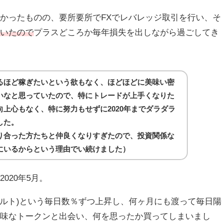
かったものの、要所要所でFXでレバレッジ取引を行い、そ
ていたので
プラスどころか毎年損失を出しながら過ごしてき
るほど稼ぎたいという欲もなく、ほどほどに美味い密
いなと思っていたので、特にトレードが上手くなりた
上心もなく、特に努力もせずに2020年までダラダラ
した。
り合った方たちと仲良くなりすぎたので、投資関係な
にいるからという理由でい続けました）
020年5月。
ンボルト)という毎日数％ずつ上昇し、何ヶ月にも渡って毎日陽
気味なトークンと出会い、何を思ったか買ってしまいまし