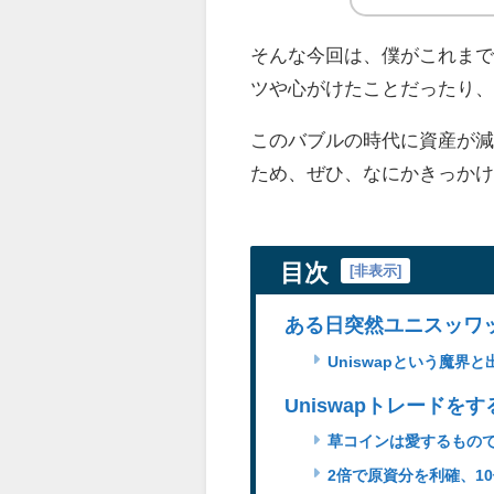
そんな今回は、僕がこれまでU
ツや心がけたことだったり
このバブルの時代に資産が
ため、ぜひ、なにかきっか
目次
[
非表示
]
ある日突然ユニスッワ
Uniswapという魔界
Uniswapトレードを
草コインは愛するもの
2倍で原資分を利確、1