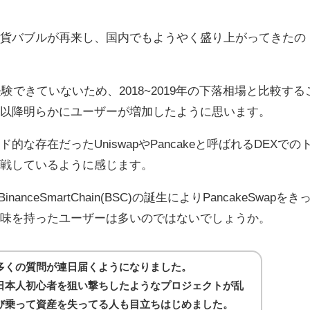
。
通貨バブルが再来し、国内でもようやく盛り上がってきたの
経験できていないため、2018~2019年の下落相場と比較する
け以降明らかにユーザーが増加したように思います。
な存在だったUniswapやPancakeと呼ばれるDEXでの
挑戦しているように感じます。
nceSmartChain(BSC)の誕生によりPancakeSwapをき
興味を持ったユーザーは多いのではないでしょうか。
多くの質問が連日届くようになりました。
日本人初心者を狙い撃ちしたようなプロジェクトが乱
び乗って資産を失ってる人も目立ちはじめました。